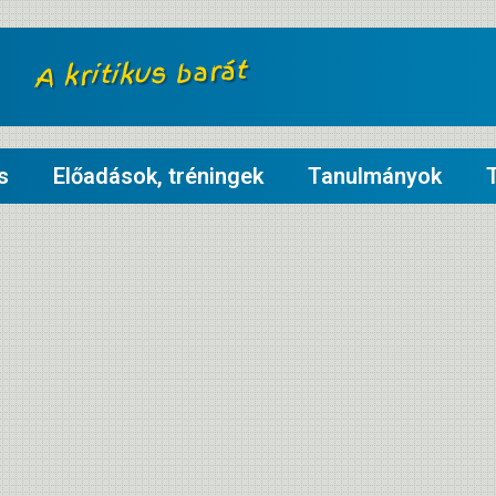
A kritikus barát
s
Előadások, tréningek
Tanulmányok