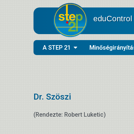
eduControl
A STEP 21
Minőségirányítá
Dr. Szöszi
(Rendezte: Robert Luketic)